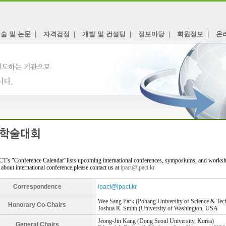
술 및 논문
|
자격검정
|
개발 및 컨설팅
|
정보마당
|
회원정보
|
온
T's "Conference Calendar"lists upcoming international conferences, symposiums, and workshop
 about international conference,please contact us at
ipact@ipact.kr
Correspondence
ipact@ipact.kr
Wee Sang Park (Pohang University of Science & Tec
Honorary Co-Chairs
Joshua R. Smith (University of Washington, USA
Jeong-Jin Kang (Dong Seoul University, Korea)
General Chairs