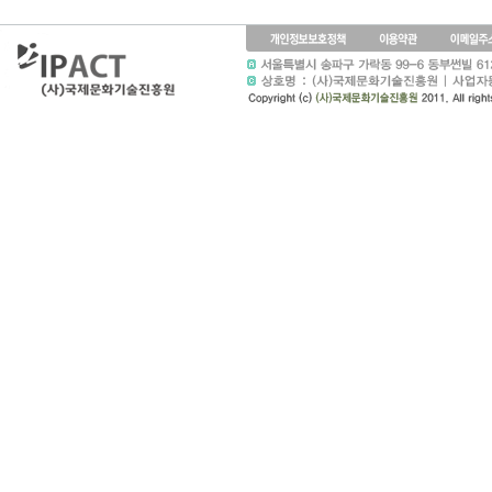
마
출
장
마
사
지
출
장
안
마
바
나
나
출
장
안
마
블
로
그