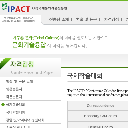
진흥원 소개
|
학술 및 논문
|
자격검정
|
The IPACT's "Conference Calendar"lists upco
inquiries about international conference,pleas
Correspondence
Honorary Co-Chairs
General Chairs