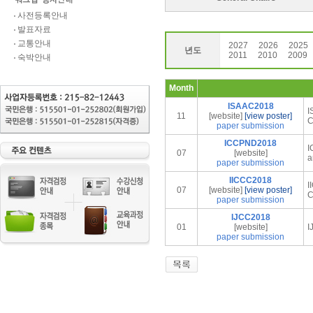
사전등록안내
발표자료
교통안내
2027
2026
2025
년도
2011
2010
2009
숙박안내
Month
ISAAC2018
I
11
[website]
[view poster]
C
paper submission
ICCPND2018
I
07
[website]
a
paper submission
IICCC2018
I
07
[website]
[view poster]
C
paper submission
IJCC2018
01
[website]
I
paper submission
인
천
출
장
안