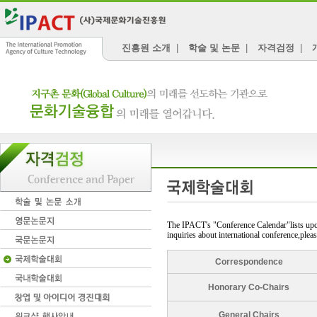
진흥원 소개
|
학술 및 논문
|
자격검정
|
The IPACT's "Conference Calendar"lists upco
inquiries about international conference,pleas
Correspondence
Honorary Co-Chairs
General Chairs