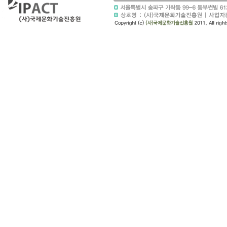
나
출
장
안
마
블
로
그