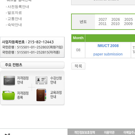
사전등록안내
발표자료
교통안내
2027
2026
2025
년도
2011
2010
2009
숙박안내
Month
IWUCT 2008
T
08
T
paper submission
인
천
출
장
안
마
출
장
마
사
지
출
장
안
마
바
나